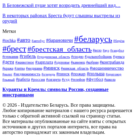
В Беловежской пуще хотят возродить древнейший вид…
В некоторых районах Бреста будут слышны выстрелы из
орудий
Метки
#беларусь
#авто
#барановичи
#tochka
#автобус
#берёза
#брест
#брестская_область
#вело
#вуз
#гандбол
#гибель
#дальнобойщик
#германия
#гродно
#гродненская_область
#деньга
#дети
#зарплата
#животное
#контрабанда
#здоровье
#каменец
#кобрин
#минск
#мошенничество
#кража
#литва
#медицина
#минская_область
#пожар
#польша
#пинск
#недвижимость
#налог
#приговор
#очередь
#работа
#футбол
#суд
#россия
#телефон
#пьяный
#сигарета
#школа
Куранты и Кремль: символы России, созданные
иностранцами
© 2026 - Издательство Беларусь. Все права защищены.
Любое копирование материалов с нашего ресурса разрешается
только с обратной активной ссылкой на страницу статьи.
Все материалы опубликованные на сайте взяты с открытых
источников и других порталов интернета, все права на
авторство принадлежат их законным владельцам.