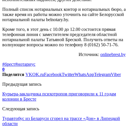
Полный список нотариальных контор и нотариальных бюро, а
также время их работы можно уточнить на сайте Белорусской
нотариальной палаты belnotary.by.
Кроме того, в этот день с 10.00 до 12.00 состоится прямая
телефонная линия с заместителем председателя областной
нотариальной палаты Татьяной Бреской. Получить ответы на
волнующие вопросы можно по телефону 8 (0162) 50-71-76.
Источник:
onlinebrest.by
#брест
#нотариус
0
Поделится
VK
OK.ru
Facebook
Twitter
WhatsApp
Telegram
Viber
Предыдущая запись
Курьера-закладчика психотропов приговорили к 11 годам
колонии в Бресте
Следующая запись
Туравтобус из Беларуси сгорел на трассе «Дон» в Липецкой
области