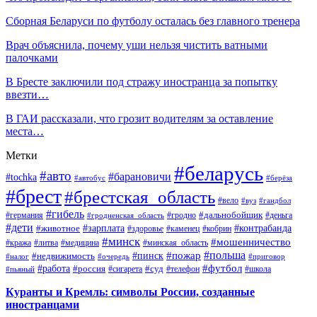
Сборная Беларуси по футболу осталась без главного тренера
Врач объяснила, почему уши нельзя чистить ватными
палочками
В Бресте заключили под стражу иностранца за попытку
ввезти…
В ГАИ рассказали, что грозит водителям за оставление
места…
Метки
#беларусь
#авто
#барановичи
#tochka
#автобус
#берёза
#брест
#брестская_область
#вело
#вуз
#гандбол
#гибель
#дальнобойщик
#германия
#гродно
#гродненская_область
#деньга
#дети
#зарплата
#животное
#контрабанда
#здоровье
#каменец
#кобрин
#минск
#мошенничество
#кража
#литва
#медицина
#минская_область
#пожар
#польша
#пинск
#недвижимость
#налог
#приговор
#очередь
#работа
#футбол
#суд
#россия
#телефон
#пьяный
#сигарета
#школа
Куранты и Кремль: символы России, созданные
иностранцами