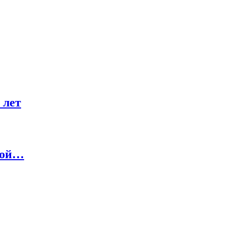
 лет
кой…