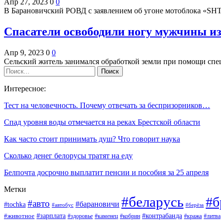
Апр 27, 2023
0
0
В Барановичский РОВД с заявлением об угоне мотоблока «SH
Спасатели освободили ногу мужчины и
Апр 9, 2023
0
0
Сельский житель занимался обработкой земли при помощи спе
Интересное:
Тест на человечность. Почему отвечать за беспризорников…
Спад уровня воды отмечается на реках Брестской области
Как часто стоит принимать душ? Что говорит наука
Сколько денег белорусы тратят на еду
Белпочта досрочно выплатит пенсии и пособия за 25 апреля
Метки
#беларусь
#б
#авто
#барановичи
#tochka
#автобус
#берёза
#зарплата
#животное
#контрабанда
#здоровье
#каменец
#кобрин
#кража
#литва