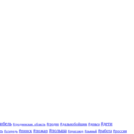
гибель
#дети
#дальнобойщик
#гродно
#гродненская_область
#деньга
#пожар
#польша
#пинск
#работа
ть
#россия
#приговор
#пьяный
#очередь