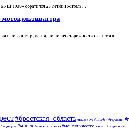
TENLI 1030» обратился 25-летний житель…
з мотокультиватора
циального инструмента, но по неосторожности оказался в…
рест
#брестская_область
#
#вело
#германия
#вуз
#гандбол
#минск
#мошенничество
#недвижимос
#медицина
#минская_область
#налог