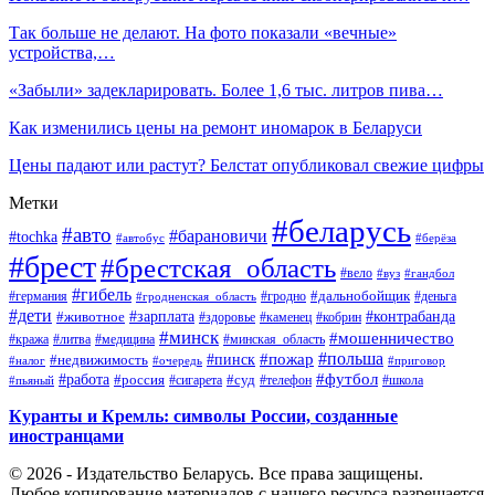
Так больше не делают. На фото показали «вечные»
устройства,…
«Забыли» задекларировать. Более 1,6 тыс. литров пива…
Как изменились цены на ремонт иномарок в Беларуси
Цены падают или растут? Белстат опубликовал свежие цифры
Метки
#беларусь
#авто
#барановичи
#tochka
#автобус
#берёза
#брест
#брестская_область
#вело
#вуз
#гандбол
#гибель
#дальнобойщик
#германия
#гродно
#гродненская_область
#деньга
#дети
#зарплата
#животное
#контрабанда
#здоровье
#каменец
#кобрин
#минск
#мошенничество
#кража
#литва
#медицина
#минская_область
#пожар
#польша
#пинск
#недвижимость
#налог
#приговор
#очередь
#работа
#футбол
#суд
#россия
#телефон
#пьяный
#сигарета
#школа
Куранты и Кремль: символы России, созданные
иностранцами
© 2026 - Издательство Беларусь. Все права защищены.
Любое копирование материалов с нашего ресурса разрешается