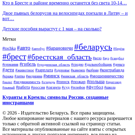
Кто в Бресте и районе временно останется без света 10-14…
Двое пьяных белорусов на велосипедах поехали в Литву – и
вот…
Детские пособия вырастут с 1 мая – на сколько?
Метки
#беларусь
#авто
#барановичи
#tochka
#автобус
#берёза
#брест
#брестская_область
#вело
#вуз
#гандбол
#гибель
#дальнобойщик
#германия
#гродно
#гродненская_область
#деньга
#дети
#зарплата
#животное
#контрабанда
#здоровье
#каменец
#кобрин
#минск
#мошенничество
#кража
#литва
#медицина
#минская_область
#пожар
#польша
#пинск
#недвижимость
#налог
#приговор
#очередь
#работа
#футбол
#суд
#россия
#телефон
#пьяный
#сигарета
#школа
Куранты и Кремль: символы России, созданные
иностранцами
© 2026 - Издательство Беларусь. Все права защищены.
Любое копирование материалов с нашего ресурса разрешается
только с обратной активной ссылкой на страницу статьи.
Все материалы опубликованные на сайте взяты с открытых
источников и других порталов интернета, все права на