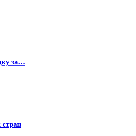
здку за…
 стран