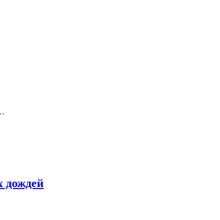
к…
х дождей