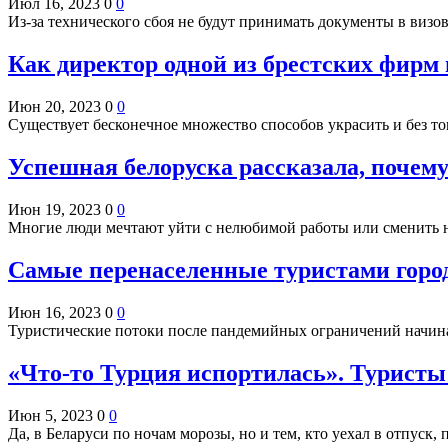
Июл 16, 2023
0
0
Из-за технического сбоя не будут принимать документы в ви
Как директор одной из брестских фирм 
Июн 20, 2023
0
0
Существует бесконечное множество способов украсить и без т
Успешная белоруска рассказала, почем
Июн 19, 2023
0
0
Многие люди мечтают уйти с нелюбимой работы или сменить 
Самые перенаселенные туристами горо
Июн 16, 2023
0
0
Туристические потоки после пандемийных ограничений начина
«Что-то Турция испортилась». Туристы
Июн 5, 2023
0
0
Да, в Беларуси по ночам морозы, но и тем, кто уехал в отпуск