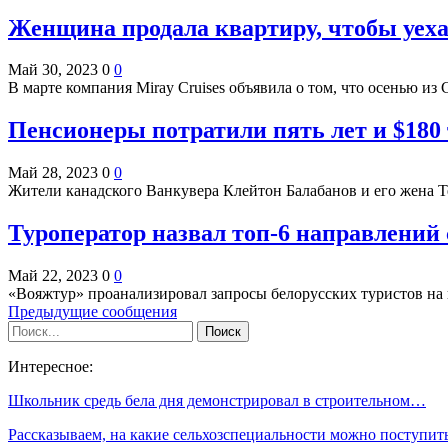
Женщина продала квартиру, чтобы уехат
Май 30, 2023
0
0
В марте компания Miray Cruises объявила о том, что осенью и
Пенсионеры потратили пять лет и $18
Май 28, 2023
0
0
Жители канадского Ванкувера Клейтон Балабанов и его жена Т
Туроператор назвал топ-6 направлений 
Май 22, 2023
0
0
«Вояжтур» проанализировал запросы белорусских туристов на
Предыдущие сообщения
Интересное:
Школьник средь бела дня демонстрировал в строительном…
Рассказываем, на какие сельхозспециальности можно поступи