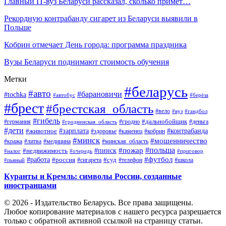
Главный IT-вуз Беларуси рассказал, сколько примет…
Рекордную контрабанду сигарет из Беларуси выявили в
Польше
Кобрин отмечает День города: программа праздника
Вузы Беларуси поднимают стоимость обучения
Метки
#беларусь
#авто
#барановичи
#tochka
#автобус
#берёза
#брест
#брестская_область
#вело
#вуз
#гандбол
#гибель
#дальнобойщик
#германия
#гродно
#гродненская_область
#деньга
#дети
#зарплата
#животное
#контрабанда
#здоровье
#каменец
#кобрин
#минск
#мошенничество
#кража
#литва
#медицина
#минская_область
#пожар
#польша
#пинск
#недвижимость
#налог
#приговор
#очередь
#работа
#футбол
#суд
#россия
#телефон
#пьяный
#сигарета
#школа
Куранты и Кремль: символы России, созданные
иностранцами
© 2026 - Издательство Беларусь. Все права защищены.
Любое копирование материалов с нашего ресурса разрешается
только с обратной активной ссылкой на страницу статьи.