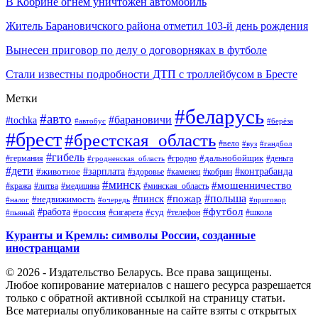
В Кобрине огнем уничтожен автомобиль
Житель Барановичского района отметил 103-й день рождения
Вынесен приговор по делу о договорняках в футболе
Стали известны подробности ДТП с троллейбусом в Бресте
Метки
#беларусь
#авто
#барановичи
#tochka
#автобус
#берёза
#брест
#брестская_область
#вело
#вуз
#гандбол
#гибель
#дальнобойщик
#германия
#гродно
#гродненская_область
#деньга
#дети
#зарплата
#животное
#контрабанда
#здоровье
#каменец
#кобрин
#минск
#мошенничество
#кража
#литва
#медицина
#минская_область
#пожар
#польша
#пинск
#недвижимость
#налог
#приговор
#очередь
#работа
#футбол
#суд
#россия
#телефон
#пьяный
#сигарета
#школа
Куранты и Кремль: символы России, созданные
иностранцами
© 2026 - Издательство Беларусь. Все права защищены.
Любое копирование материалов с нашего ресурса разрешается
только с обратной активной ссылкой на страницу статьи.
Все материалы опубликованные на сайте взяты с открытых